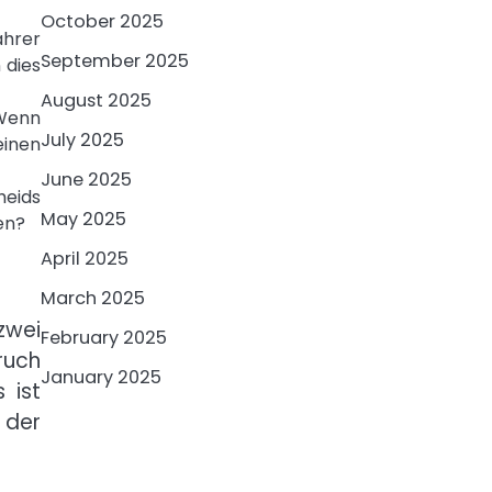
October 2025
ahrer
September 2025
 dies
August 2025
 Wenn
July 2025
einen
June 2025
eids
May 2025
en?
April 2025
March 2025
zwei
February 2025
ruch
January 2025
 ist
 der