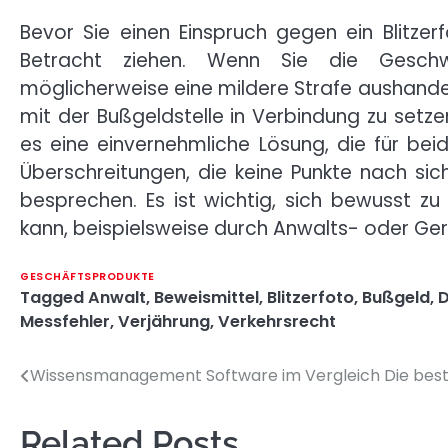
Bevor Sie einen Einspruch gegen ein Blitzer
Betracht ziehen. Wenn Sie die Geschwi
möglicherweise eine mildere Strafe aushandeln
mit der Bußgeldstelle in Verbindung zu setzen
es eine einvernehmliche Lösung, die für bei
Überschreitungen, die keine Punkte nach sich 
besprechen. Es ist wichtig, sich bewusst zu
kann, beispielsweise durch Anwalts- oder Ger
GESCHÄFTSPRODUKTE
Tagged
Anwalt
,
Beweismittel
,
Blitzerfoto
,
Bußgeld
,
D
Messfehler
,
Verjährung
,
Verkehrsrecht
Wissensmanagement Software im Vergleich Die bes
Post
navigation
Related Posts