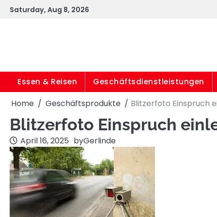
Skip
Saturday, Aug 8, 2026
to
content
Essen & Reisen
Geschäftsdienstleistungen
Home
Geschäftsprodukte
Blitzerfoto Einspruch 
Blitzerfoto Einspruch ein
April 16, 2025
by
Gerlinde