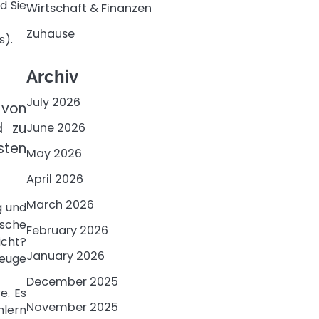
d Sie
Wirtschaft & Finanzen
Zuhause
s).
Archiv
July 2026
 von
d zu
June 2026
sten
May 2026
April 2026
March 2026
g und
lsche
February 2026
icht?
January 2026
zeuge
December 2025
e. Es
November 2025
hlern