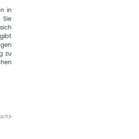
n in
 Sie
sich
gibt
igen
g zu
chen
fach