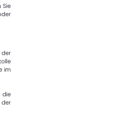
 Sie
oder
 der
olle
e im
 die
 der