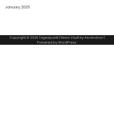
January 2025
Copyright © 2026
Tagespunkt
| News Vault by
Ascendoor
|
Powered by
WordPress
.