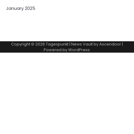
January 2025
Copyright © 2026
Tagespunkt
| News Vault by
Ascendoor
|
Powered by
WordPress
.