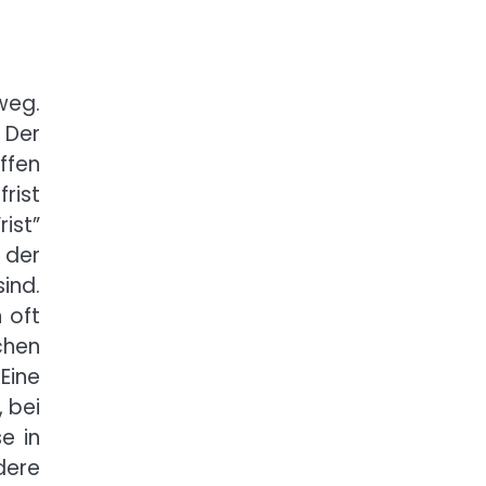
weg.
. Der
ffen
rist
ist”
 der
ind.
 oft
chen
Eine
, bei
e in
dere