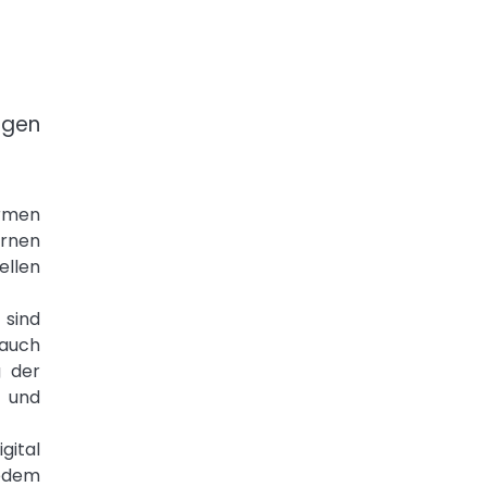
igen
ormen
ernen
ellen
sind
 auch
g der
 und
gital
jedem