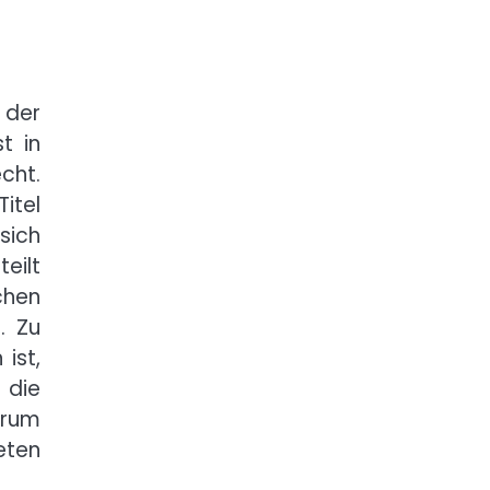
 der
t in
cht.
itel
 sich
eilt
chen
. Zu
ist,
 die
erum
eten