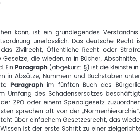
.
hen kann, ist ein grundlegendes Verständnis
tsordnung unerlässlich. Das deutsche Recht is
das Zivilrecht, Öffentliche Recht oder Strafre
e Gesetze, die wiederum in Bücher, Abschnitte, T
d. Ein
Paragraph
(abgekürzt §) ist die kleinste in
nn in Absätze, Nummern und Buchstaben untert
rste
Paragraph
im fünften Buch des Bürgerli
em Umfang des Schadensersatzes beschäftigt
der ZPO oder einem Spezialgesetz zuzuordnen 
isten sprechen oft von der „Normenhierarchie“,
t steht über einfachem Gesetzesrecht, das wied
Wissen ist der erste Schritt zu einer zielgericht