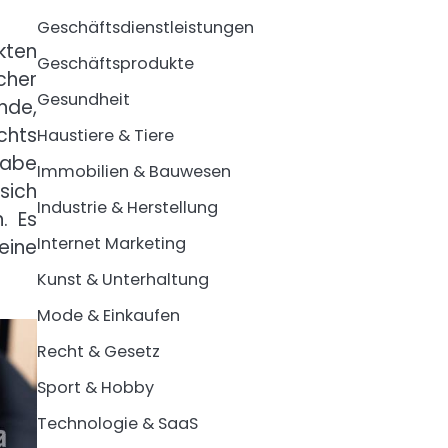
Geschäftsdienstleistungen
kten
Geschäftsprodukte
cher
Gesundheit
nde,
chts
Haustiere & Tiere
gabe
Immobilien & Bauwesen
sich
Industrie & Herstellung
. Es
Internet Marketing
eine
Kunst & Unterhaltung
Mode & Einkaufen
Recht & Gesetz
Sport & Hobby
Technologie & SaaS