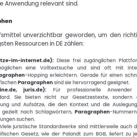
die Anwendung relevant sind.
phen
lfsmittel unverzichtbar geworden, um den richt
gsten Ressourcen in DE zählen:
tze-im-internet.de):
Diese frei zugänglichen Plattf
möglichen eine Volltextsuche und sind oft mit int
agraphen
-Hopping erleichtern. Gerade für einen schn
fischen
Paragraphen
sind sie hervorragend geeignet.
e.de, juris.de):
Für professionelle Anwender 
dard. Sie bieten nicht nur Gesetzestexte, sondern
ng und Aufsätze, die den Kontext und die Auslegun
e gezielt nach Schlagwörtern,
Paragraphen
-Nummern
dungen suchen.
Viele juristische Standardwerke sind mittlerweile auch di
fischen Gesetz, wie der Palandt zum BGB, liefert zu 