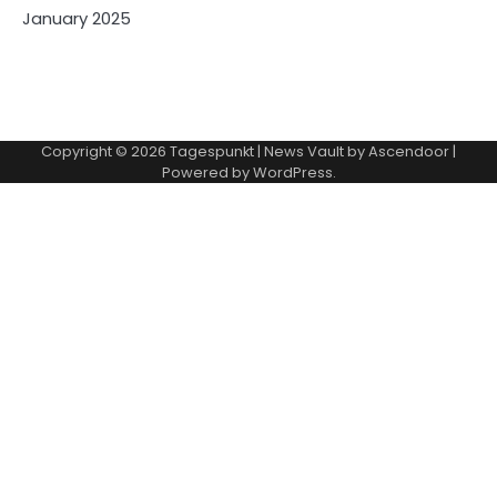
January 2025
Copyright © 2026
Tagespunkt
| News Vault by
Ascendoor
|
Powered by
WordPress
.