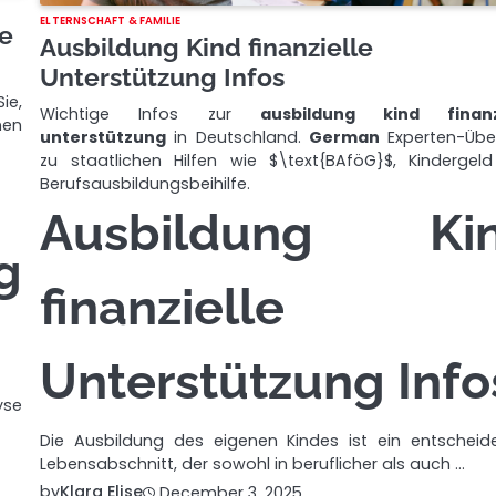
ELTERNSCHAFT & FAMILIE
te
Ausbildung Kind finanzielle
Unterstützung Infos
ie,
Wichtige Infos zur
ausbildung kind finanzi
nen
unterstützung
in Deutschland.
German
Experten-Über
zu staatlichen Hilfen wie
$\text{BAföG}$
, Kindergel
Berufsausbildungsbeihilfe.
Ausbildung Ki
g
finanzielle
Unterstützung Info
yse
Die Ausbildung des eigenen Kindes ist ein entscheid
Lebensabschnitt, der sowohl in beruflicher als auch …
by
Klara Elise
December 3, 2025