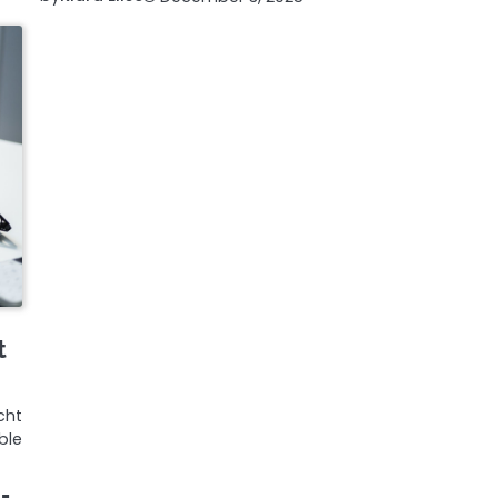
t
cht
ble