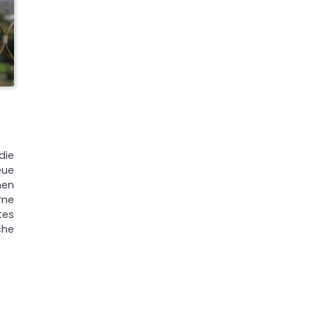
die
ue
nen
rne
tes
che