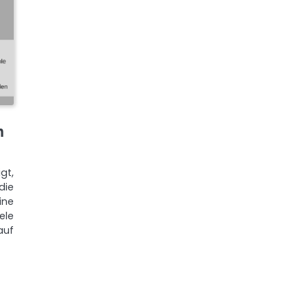
n
gt,
 die
ine
ele
auf