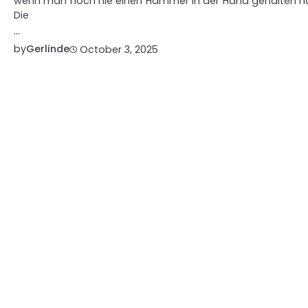
wenn man noch nie einen Hammer in der Hand gehalten h
Die
…
by
Gerlinde
October 3, 2025