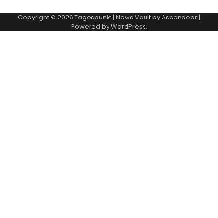
Copyright © 2026
Tagespunkt
| News Vault by
Ascendoor
|
Powered by
WordPress
.