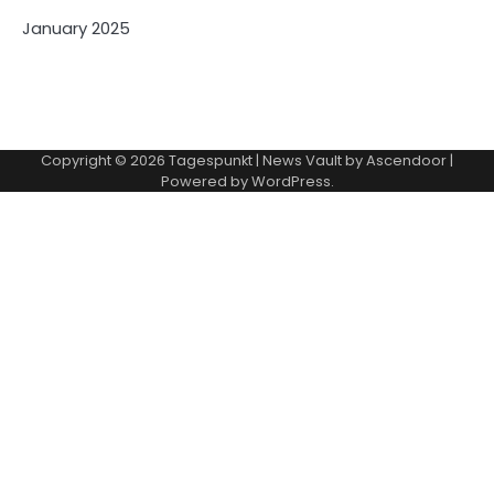
January 2025
Copyright © 2026
Tagespunkt
| News Vault by
Ascendoor
|
Powered by
WordPress
.