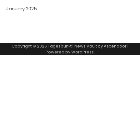
January 2025
Copyright © 2026
Tagespunkt
| News Vault by
Ascendoor
|
Powered by
WordPress
.