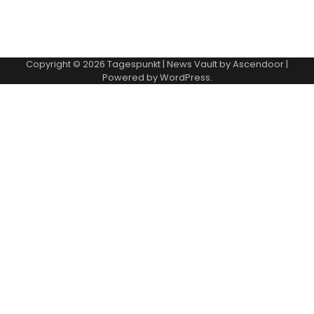
Copyright © 2026
Tagespunkt
| News Vault by
Ascendoor
|
Powered by
WordPress
.