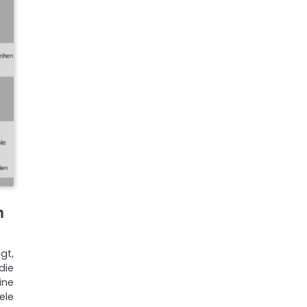
n
gt,
 die
ine
ele