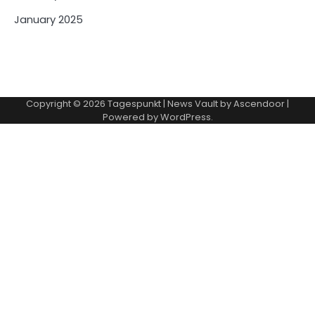
January 2025
Copyright © 2026
Tagespunkt
| News Vault by
Ascendoor
|
Powered by
WordPress
.